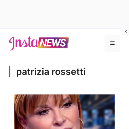
Vai
al
Menu
contenuto
patrizia rossetti