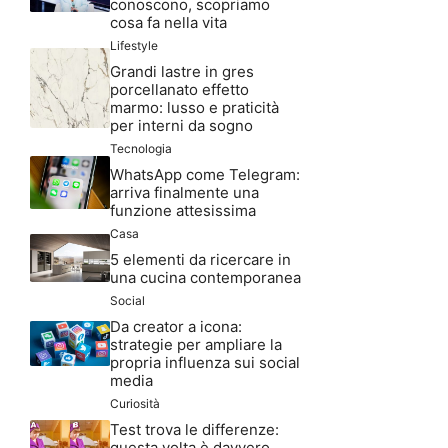
conoscono, scopriamo
cosa fa nella vita
Lifestyle
Grandi lastre in gres
porcellanato effetto
marmo: lusso e praticità
per interni da sogno
Tecnologia
WhatsApp come Telegram:
arriva finalmente una
funzione attesissima
Casa
5 elementi da ricercare in
una cucina contemporanea
Social
Da creator a icona:
strategie per ampliare la
propria influenza sui social
media
Curiosità
Test trova le differenze:
questa volta è davvero