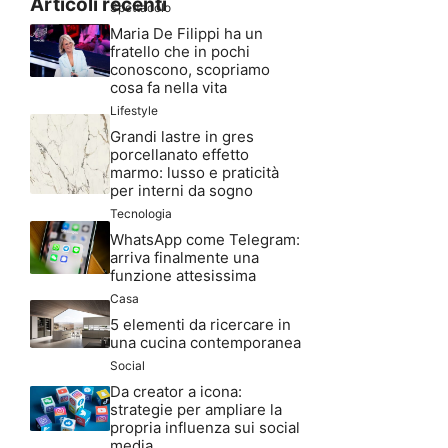
Articoli recenti
Spettacolo
Maria De Filippi ha un
fratello che in pochi
conoscono, scopriamo
cosa fa nella vita
Lifestyle
Grandi lastre in gres
porcellanato effetto
marmo: lusso e praticità
per interni da sogno
Tecnologia
WhatsApp come Telegram:
arriva finalmente una
funzione attesissima
Casa
5 elementi da ricercare in
una cucina contemporanea
Social
Da creator a icona:
strategie per ampliare la
propria influenza sui social
media