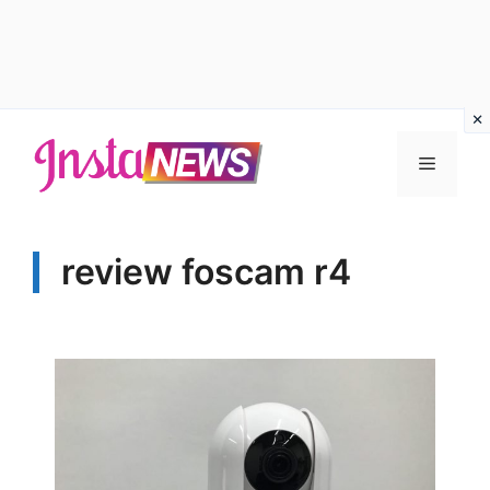
Vai
al
Menu
contenuto
review foscam r4