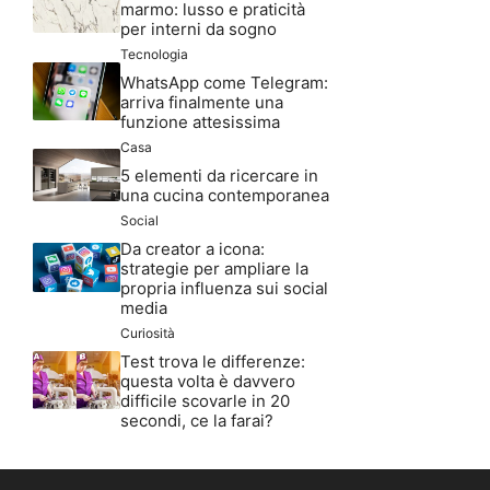
marmo: lusso e praticità
per interni da sogno
Tecnologia
WhatsApp come Telegram:
arriva finalmente una
funzione attesissima
Casa
5 elementi da ricercare in
una cucina contemporanea
Social
Da creator a icona:
strategie per ampliare la
propria influenza sui social
media
Curiosità
Test trova le differenze:
questa volta è davvero
difficile scovarle in 20
secondi, ce la farai?