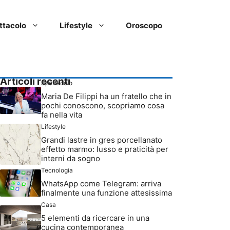
ttacolo
Lifestyle
Oroscopo
Articoli recenti
Spettacolo
Maria De Filippi ha un fratello che in
pochi conoscono, scopriamo cosa
fa nella vita
Lifestyle
Grandi lastre in gres porcellanato
effetto marmo: lusso e praticità per
interni da sogno
Tecnologia
WhatsApp come Telegram: arriva
finalmente una funzione attesissima
Casa
5 elementi da ricercare in una
cucina contemporanea