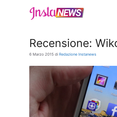
Vai
al
contenuto
Recensione: Wik
6 Marzo 2015
di
Redazione Instanews