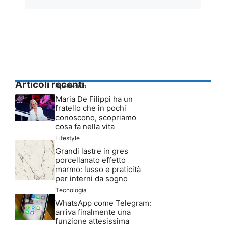
Articoli recenti
Spettacolo
Maria De Filippi ha un
fratello che in pochi
conoscono, scopriamo
cosa fa nella vita
Lifestyle
Grandi lastre in gres
porcellanato effetto
marmo: lusso e praticità
per interni da sogno
Tecnologia
WhatsApp come Telegram:
arriva finalmente una
funzione attesissima