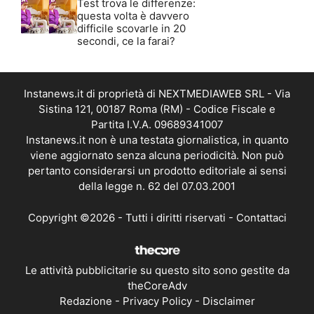
Test trova le differenze:
questa volta è davvero
difficile scovarle in 20
secondi, ce la farai?
Instanews.it di proprietà di NEXTMEDIAWEB SRL - Via
Sistina 121, 00187 Roma (RM) - Codice Fiscale e
Partita I.V.A. 09689341007
Instanews.it non è una testata giornalistica, in quanto
viene aggiornato senza alcuna periodicità. Non può
pertanto considerarsi un prodotto editoriale ai sensi
della legge n. 62 del 07.03.2001
Copyright ©2026 - Tutti i diritti riservati -
Contattaci
Le attività pubblicitarie su questo sito sono gestite da
theCoreAdv
Redazione
-
Privacy Policy
-
Disclaimer