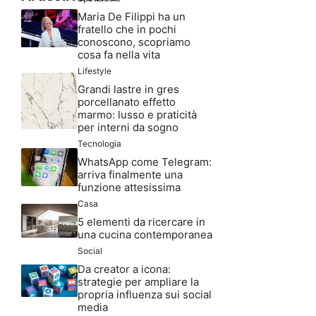
Maria De Filippi ha un
fratello che in pochi
conoscono, scopriamo
cosa fa nella vita
Lifestyle
Grandi lastre in gres
porcellanato effetto
marmo: lusso e praticità
per interni da sogno
Tecnologia
WhatsApp come Telegram:
arriva finalmente una
funzione attesissima
Casa
5 elementi da ricercare in
una cucina contemporanea
Social
Da creator a icona:
strategie per ampliare la
propria influenza sui social
media