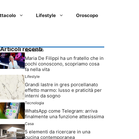
ttacolo
Lifestyle
Oroscopo
Articoli recenti
Spettacolo
Maria De Filippi ha un fratello che in
pochi conoscono, scopriamo cosa
fa nella vita
Lifestyle
Grandi lastre in gres porcellanato
effetto marmo: lusso e praticità per
interni da sogno
Tecnologia
WhatsApp come Telegram: arriva
finalmente una funzione attesissima
Casa
5 elementi da ricercare in una
cucina contemporanea