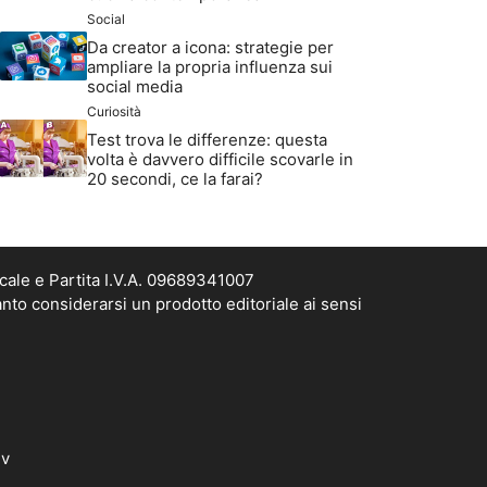
Social
Da creator a icona: strategie per
ampliare la propria influenza sui
social media
Curiosità
Test trova le differenze: questa
volta è davvero difficile scovarle in
20 secondi, ce la farai?
cale e Partita I.V.A. 09689341007
nto considerarsi un prodotto editoriale ai sensi
dv