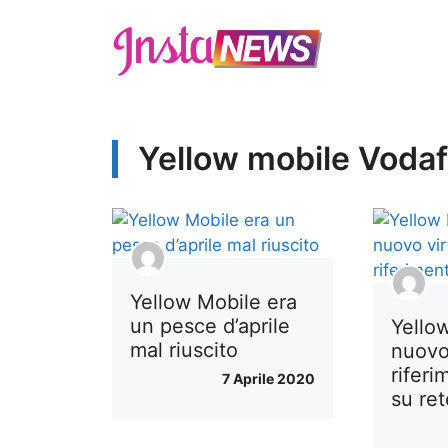
Vai
al
contenuto
Yellow mobile Voda
Yellow Mobile era
un pesce d’aprile
Yellow
mal riuscito
nuovo 
rifer
7 Aprile 2020
su re