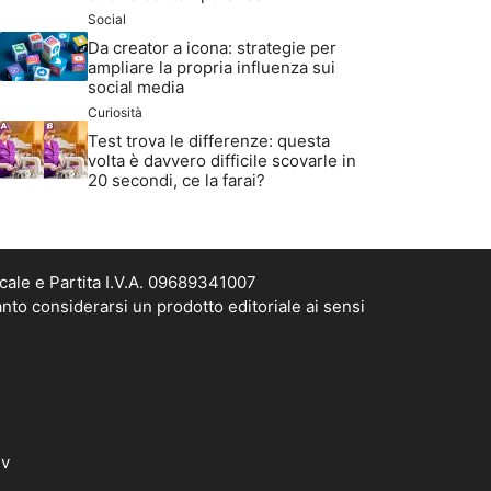
Social
Da creator a icona: strategie per
ampliare la propria influenza sui
social media
Curiosità
Test trova le differenze: questa
volta è davvero difficile scovarle in
20 secondi, ce la farai?
cale e Partita I.V.A. 09689341007
nto considerarsi un prodotto editoriale ai sensi
dv