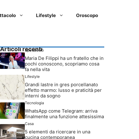
ttacolo
Lifestyle
Oroscopo
Articoli recenti
Spettacolo
Maria De Filippi ha un fratello che in
pochi conoscono, scopriamo cosa
fa nella vita
Lifestyle
Grandi lastre in gres porcellanato
effetto marmo: lusso e praticità per
interni da sogno
Tecnologia
WhatsApp come Telegram: arriva
finalmente una funzione attesissima
Casa
5 elementi da ricercare in una
cucina contemporanea