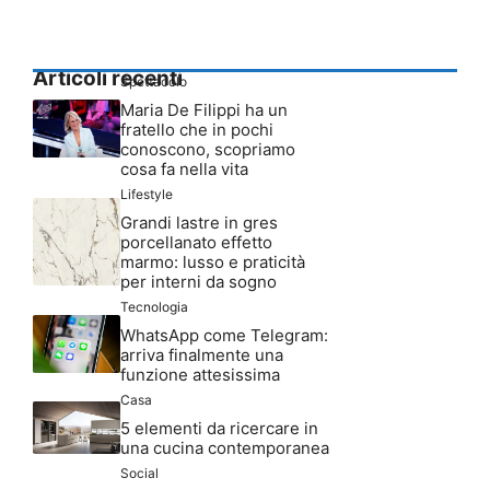
Articoli recenti
Spettacolo
Maria De Filippi ha un
fratello che in pochi
conoscono, scopriamo
cosa fa nella vita
Lifestyle
Grandi lastre in gres
porcellanato effetto
marmo: lusso e praticità
per interni da sogno
Tecnologia
WhatsApp come Telegram:
arriva finalmente una
funzione attesissima
Casa
5 elementi da ricercare in
una cucina contemporanea
Social