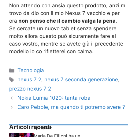
Non attendo con ansia questo prodotto, anzi mi
trovo da dio con il mio Nexus 7 vecchio e per
ora
non penso che il cambio valga la pena
.
Se cercate un nuovo tablet senza spendere
molto allora questo può sicuramente fare al
caso vostro, mentre se avete già il precedente
modello io co rifletterei con calma.
Categorie
Tecnologia
Tag
nexus 7 2
,
nexus 7 seconda generazione
,
prezzo nexus 7 2
Nokia Lumia 1020: tanta roba
Caro Pebble, ma quando ti potremo avere ?
Articoli recenti
Spettacolo
Maria De Filippi ha un