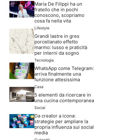
Maria De Filippi ha un
fratello che in pochi
conoscono, scopriamo
cosa fa nella vita
Lifestyle
Grandi lastre in gres
porcellanato effetto
marmo: lusso e praticità
per interni da sogno
Tecnologia
WhatsApp come Telegram:
arriva finalmente una
funzione attesissima
Casa
5 elementi da ricercare in
una cucina contemporanea
Social
Da creator a icona:
strategie per ampliare la
propria influenza sui social
media
Curiosità