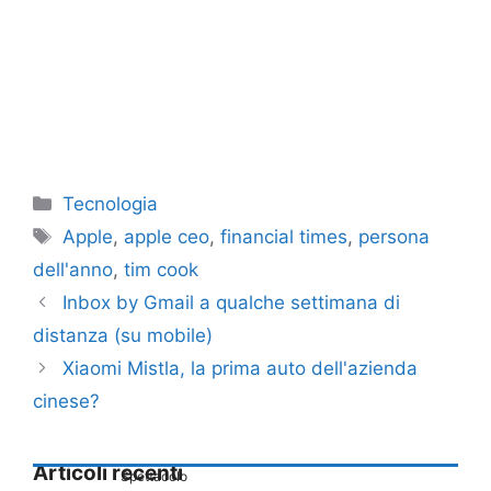
Categorie
Tecnologia
Tag
Apple
,
apple ceo
,
financial times
,
persona
dell'anno
,
tim cook
Inbox by Gmail a qualche settimana di
distanza (su mobile)
Xiaomi Mistla, la prima auto dell'azienda
cinese?
Articoli recenti
Spettacolo