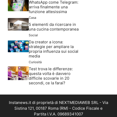
WhatsApp come Telegram:
arriva finalmente una
funzione attesissima
Casa
5 elementi da ricercare in
una cucina contemporanea
Social
Da creator a icona:
strategie per ampliare la
propria influenza sui social
media
Curiosità
Test trova le differenze:
questa volta è davvero
difficile scovarle in 20
secondi, ce la farai?
Instanews.it di proprietà di NEXTMEDIAWEB SRL - Via
Sistina 121, 00187 Roma (RM) - Codice Fiscale e
Partita I.V.A. 09689341007