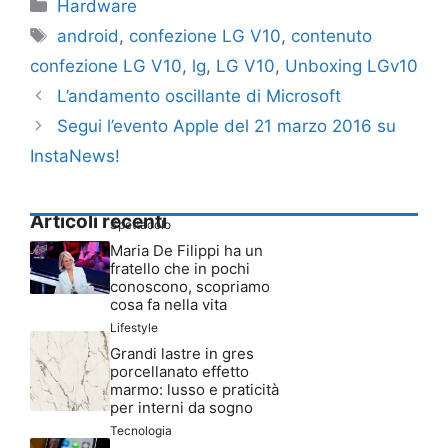
Categorie
Hardware
Tag
android
,
confezione LG V10
,
contenuto
confezione LG V10
,
lg
,
LG V10
,
Unboxing LGv10
L’andamento oscillante di Microsoft
Segui l’evento Apple del 21 marzo 2016 su
InstaNews!
Articoli recenti
Spettacolo
Maria De Filippi ha un
fratello che in pochi
conoscono, scopriamo
cosa fa nella vita
Lifestyle
Grandi lastre in gres
porcellanato effetto
marmo: lusso e praticità
per interni da sogno
Tecnologia