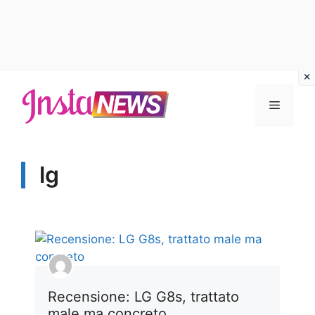
Vai
al
Menu
contenuto
lg
Recensione: LG G8s, trattato
male ma concreto