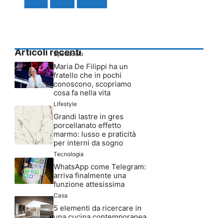
Articoli recenti
Spettacolo
Maria De Filippi ha un
fratello che in pochi
conoscono, scopriamo
cosa fa nella vita
Lifestyle
Grandi lastre in gres
porcellanato effetto
marmo: lusso e praticità
per interni da sogno
Tecnologia
WhatsApp come Telegram:
arriva finalmente una
funzione attesissima
Casa
5 elementi da ricercare in
una cucina contemporanea