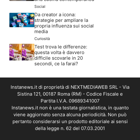
Social
Da creator a icona:
strategie per ampliare la
propria influenza sui social
media
Curiosità
Test trova le differenze:
questa volta è davvero
difficile scovarle in 20
secondi, ce la farai?
Instanews.it di proprietà di NEXTMEDIAWEB SRL - Via
Sistina 121, 00187 Roma (RM) - Codice Fiscale e
Partita I.V.A. 09689341007
Instanews.it non è una testata giornalistica, in quanto
viene aggiornato senza alcuna periodicità. Non può
pertanto considerarsi un prodotto editoriale ai sensi
della legge n. 62 del 07.03.2001