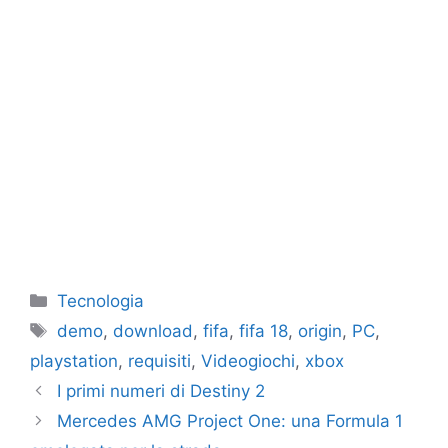
Categorie
Tecnologia
Tag
demo
,
download
,
fifa
,
fifa 18
,
origin
,
PC
,
playstation
,
requisiti
,
Videogiochi
,
xbox
I primi numeri di Destiny 2
Mercedes AMG Project One: una Formula 1