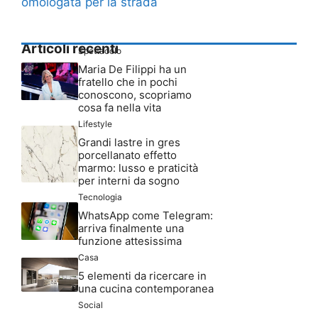
omologata per la strada
Articoli recenti
Spettacolo
Maria De Filippi ha un
fratello che in pochi
conoscono, scopriamo
cosa fa nella vita
Lifestyle
Grandi lastre in gres
porcellanato effetto
marmo: lusso e praticità
per interni da sogno
Tecnologia
WhatsApp come Telegram:
arriva finalmente una
funzione attesissima
Casa
5 elementi da ricercare in
una cucina contemporanea
Social