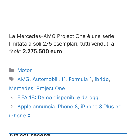
La Mercedes-AMG Project One è una serie
limitata a soli 275 esemplari, tutti venduti a
“soli”
2.275.500 euro
.
Categorie
Motori
Tag
AMG
,
Automobili
,
f1
,
Formula 1
,
ibrido
,
Mercedes
,
Project One
FIFA 18: Demo disponibile da oggi
Apple annuncia iPhone 8, iPhone 8 Plus ed
iPhone X
Articoli recenti