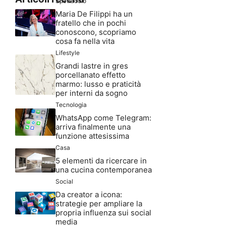
Spettacolo
Maria De Filippi ha un
fratello che in pochi
conoscono, scopriamo
cosa fa nella vita
Lifestyle
Grandi lastre in gres
porcellanato effetto
marmo: lusso e praticità
per interni da sogno
Tecnologia
WhatsApp come Telegram:
arriva finalmente una
funzione attesissima
Casa
5 elementi da ricercare in
una cucina contemporanea
Social
Da creator a icona:
strategie per ampliare la
propria influenza sui social
media