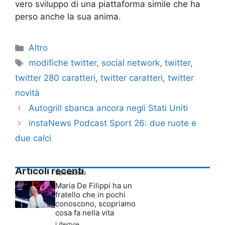
vero sviluppo di una piattaforma simile che ha
perso anche la sua anima.
Categorie
Altro
Tag
modifiche twitter
,
social network
,
twitter
,
twitter 280 caratteri
,
twitter caratteri
,
twitter
novità
Autogrill sbanca ancora negli Stati Uniti
instaNews Podcast Sport 26: due ruote e
due calci
Articoli recenti
Spettacolo
Maria De Filippi ha un
fratello che in pochi
conoscono, scopriamo
cosa fa nella vita
Lifestyle