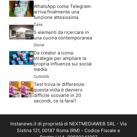
WhatsApp come Telegram:
arriva finalmente una
funzione attesissima
Casa
5 elementi da ricercare in
una cucina contemporanea
Social
Da creator a icona:
strategie per ampliare la
propria influenza sui social
media
Curiosità
Test trova le differenze:
questa volta è davvero
difficile scovarle in 20
secondi, ce la farai?
Instanews.it di proprietà di NEXTMEDIAWEB SRL - Via
Sistina 121, 00187 Roma (RM) - Codice Fiscale e