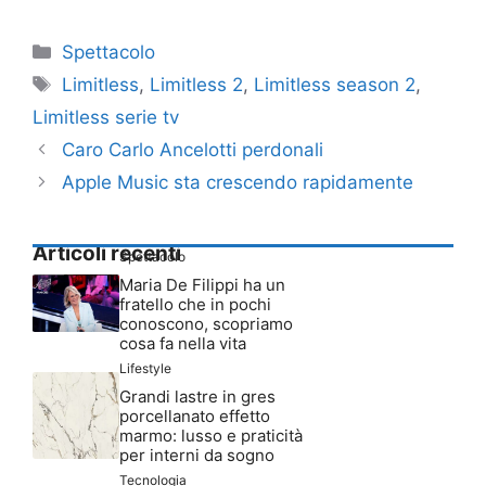
Categorie
Spettacolo
Tag
Limitless
,
Limitless 2
,
Limitless season 2
,
Limitless serie tv
Caro Carlo Ancelotti perdonali
Apple Music sta crescendo rapidamente
Articoli recenti
Spettacolo
Maria De Filippi ha un
fratello che in pochi
conoscono, scopriamo
cosa fa nella vita
Lifestyle
Grandi lastre in gres
porcellanato effetto
marmo: lusso e praticità
per interni da sogno
Tecnologia