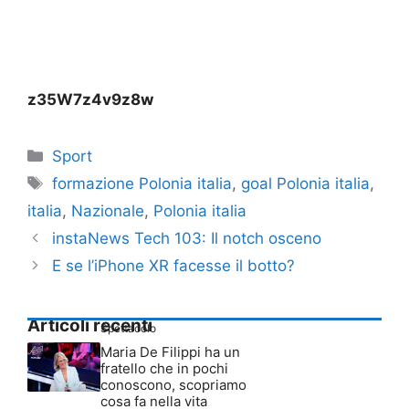
z35W7z4v9z8w
Categorie
Sport
Tag
formazione Polonia italia
,
goal Polonia italia
,
italia
,
Nazionale
,
Polonia italia
instaNews Tech 103: Il notch osceno
E se l’iPhone XR facesse il botto?
Articoli recenti
Spettacolo
Maria De Filippi ha un
fratello che in pochi
conoscono, scopriamo
cosa fa nella vita