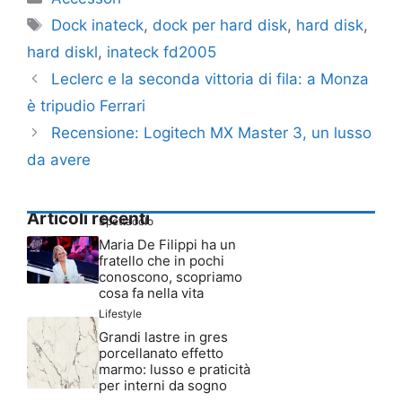
Tag
Dock inateck
,
dock per hard disk
,
hard disk
,
hard diskl
,
inateck fd2005
Leclerc e la seconda vittoria di fila: a Monza
è tripudio Ferrari
Recensione: Logitech MX Master 3, un lusso
da avere
Articoli recenti
Spettacolo
Maria De Filippi ha un
fratello che in pochi
conoscono, scopriamo
cosa fa nella vita
Lifestyle
Grandi lastre in gres
porcellanato effetto
marmo: lusso e praticità
per interni da sogno