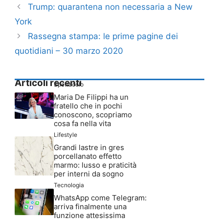
Trump: quarantena non necessaria a New
York
Rassegna stampa: le prime pagine dei
quotidiani – 30 marzo 2020
Articoli recenti
Spettacolo
Maria De Filippi ha un
fratello che in pochi
conoscono, scopriamo
cosa fa nella vita
Lifestyle
Grandi lastre in gres
porcellanato effetto
marmo: lusso e praticità
per interni da sogno
Tecnologia
WhatsApp come Telegram:
arriva finalmente una
funzione attesissima