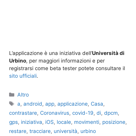
L’applicazione è una iniziativa dell’
Università di
Urbino
, per maggiori informazioni e per
registrarsi come beta tester potete consultare il
sito ufficiali
.
Categorie
Altro
Tag
a
,
android
,
app
,
applicazione
,
Casa
,
contrastare
,
Coronavirus
,
covid-19
,
di
,
dpcm
,
gps
,
iniziativa
,
iOS
,
locale
,
movimenti
,
posizione
,
restare
,
tracciare
,
università
,
urbino