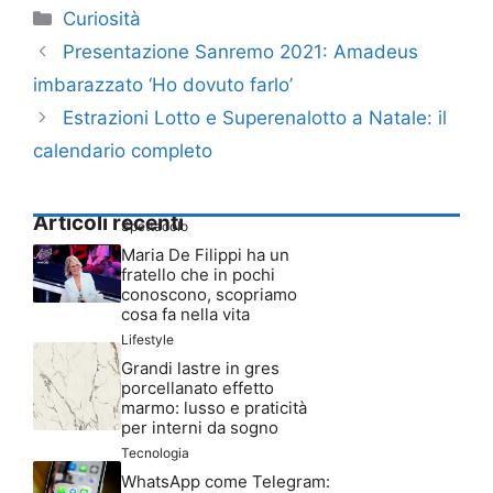
Categorie
Curiosità
Presentazione Sanremo 2021: Amadeus
imbarazzato ‘Ho dovuto farlo’
Estrazioni Lotto e Superenalotto a Natale: il
calendario completo
Articoli recenti
Spettacolo
Maria De Filippi ha un
fratello che in pochi
conoscono, scopriamo
cosa fa nella vita
Lifestyle
Grandi lastre in gres
porcellanato effetto
marmo: lusso e praticità
per interni da sogno
Tecnologia
WhatsApp come Telegram: