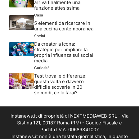
arriva finalmente una
funzione attesissima
Casa
5 elementi da ricercare in
una cucina contemporanea
Social
Da creator a icona:
strategie per ampliare la
propria influenza sui social
media
Curiosità
Test trova le differenze:
questa volta è davvero
difficile scovarle in 20
secondi, ce la farai?
Instanews.it di proprietà di NEXTMEDIAWEB SRL - Via
Sistina 121, 00187 Roma (RM) - Codice Fiscale e
Partita I.V.A. 09689341007
Instanews.it non è una testata giornalistica, in quanto