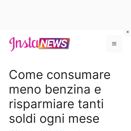
Vai
al
Menu
contenuto
Come consumare
meno benzina e
risparmiare tanti
soldi ogni mese