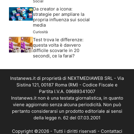
Social
Da creator a icona:
strategie per ampliare la
propria influenza sui social
media
Curiosità
Test trova le differenze:
questa volta è davvero
difficile scovarle in 20
secondi, ce la farai?
Instanews.it di proprietà di NEXTMEDIAWEB SRL - Via
Sistina 121, 00187 Roma (RM) - Codice Fiscale e
Partita I.V.A. 09689341007
Instanews.it non è una testata giornalistica, in quanto
viene aggiornato senza alcuna periodicità. Non può
pertanto considerarsi un prodotto editoriale ai sensi
della legge n. 62 del 07.03.2001
Copyright ©2026 - Tutti i diritti riservati -
Contattaci