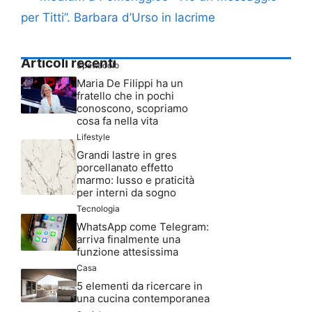
per Titti”. Barbara d’Urso in lacrime
Articoli recenti
Spettacolo
Maria De Filippi ha un
fratello che in pochi
conoscono, scopriamo
cosa fa nella vita
Lifestyle
Grandi lastre in gres
porcellanato effetto
marmo: lusso e praticità
per interni da sogno
Tecnologia
WhatsApp come Telegram:
arriva finalmente una
funzione attesissima
Casa
5 elementi da ricercare in
una cucina contemporanea