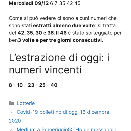
Mercoledì 09/12
6 7 35 42 45
Come si può vedere ci sono alcuni numeri che
sono stati
estratti almeno due volte
: si tratta
del
42, 35, 30 e 36. Il 46
è stato sorteggiato per
ben
3 volte e per tre giorni consecutivi.
L’estrazione di oggi: i
numeri vincenti
8 – 10 – 23 – 25 – 40
Categorie
Lotterie
Covid-19 bollettino di oggi 16 dicembre
2020
Medium a Pomeriggio5: “Ho un messaggio