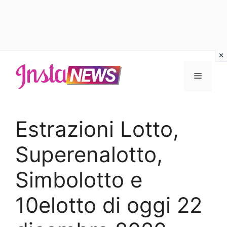
Vai
al
Menu
contenuto
Estrazioni Lotto,
Superenalotto,
Simbolotto e
10elotto di oggi 22