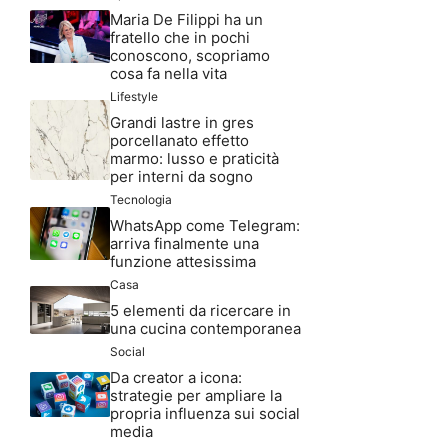
Maria De Filippi ha un
fratello che in pochi
conoscono, scopriamo
cosa fa nella vita
Lifestyle
Grandi lastre in gres
porcellanato effetto
marmo: lusso e praticità
per interni da sogno
Tecnologia
WhatsApp come Telegram:
arriva finalmente una
funzione attesissima
Casa
5 elementi da ricercare in
una cucina contemporanea
Social
Da creator a icona:
strategie per ampliare la
propria influenza sui social
media