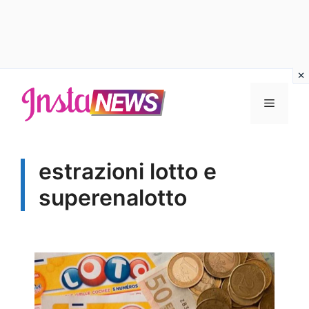
Vai
al
Menu
contenuto
estrazioni lotto e
superenalotto