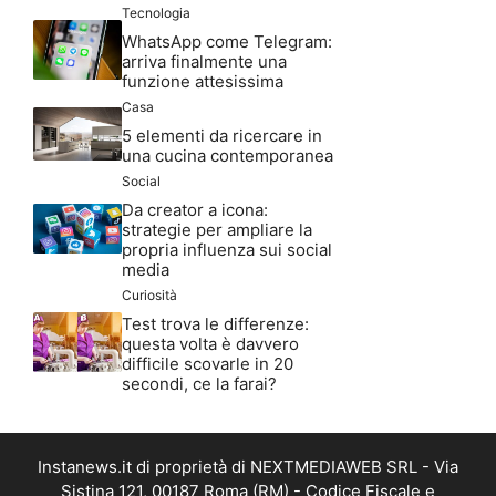
Tecnologia
WhatsApp come Telegram:
arriva finalmente una
funzione attesissima
Casa
5 elementi da ricercare in
una cucina contemporanea
Social
Da creator a icona:
strategie per ampliare la
propria influenza sui social
media
Curiosità
Test trova le differenze:
questa volta è davvero
difficile scovarle in 20
secondi, ce la farai?
Instanews.it di proprietà di NEXTMEDIAWEB SRL - Via
Sistina 121, 00187 Roma (RM) - Codice Fiscale e