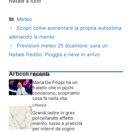
Natale a tutti!
Categorie
Meteo
Scopri come aumentare la propria autostima
allenando la mente
Previsioni meteo 25 dicembre: sarà un
Natale freddo. Pioggia e neve in arrivo
Articoli recenti
Spettacolo
Maria De Filippi ha un
fratello che in pochi
conoscono, scopriamo
cosa fa nella vita
Lifestyle
Grandi lastre in gres
porcellanato effetto
marmo: lusso e praticità
per interni da sogno