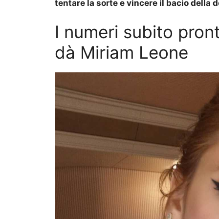
tentare la sorte e vincere il bacio della
I numeri subito pront
dà Miriam Leone