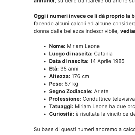
annunci,
su delle bancarelle od anche sui
Oggi i numeri invece ce li dà proprio la
facendo alcuni calcoli ed alcune consider
donna dalla bellezza indescrivibile,
vedia
Nome:
Miriam Leone
Luogo di nascita:
Catania
Data di nascita:
14 Aprile 1985
Età:
35 anni
Altezza:
176 cm
Peso:
67 kg
Segno Zodiacale:
Ariete
Professione:
Conduttrice televisiva
Tatuaggi:
Miriam Leone ha due orchi
Curiosità:
è risultata la vincitrice d
Su base di questi numeri andremo a calcola