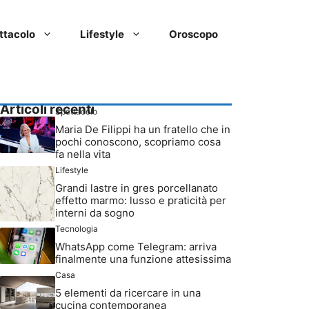
ttacolo
Lifestyle
Oroscopo
Articoli recenti
Spettacolo
Maria De Filippi ha un fratello che in
pochi conoscono, scopriamo cosa
fa nella vita
Lifestyle
Grandi lastre in gres porcellanato
effetto marmo: lusso e praticità per
interni da sogno
Tecnologia
WhatsApp come Telegram: arriva
finalmente una funzione attesissima
Casa
5 elementi da ricercare in una
cucina contemporanea