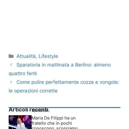
Categorie
Attualità
,
Lifestyle
Sparatoria in mattinata a Berlino: almeno
quattro feriti
Come pulire perfettamente cozze e vongole:
le operazioni corrette
Articoli recenti
Spettacolo
Maria De Filippi ha un
fratello che in pochi
conoscono, scopriamo