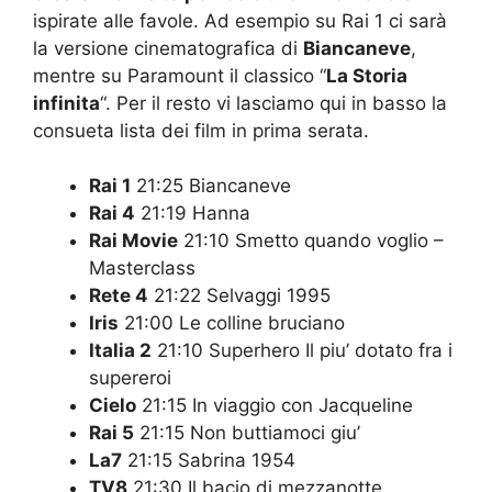
ispirate alle favole. Ad esempio su Rai 1 ci sarà
la versione cinematografica di
Biancaneve
,
mentre su Paramount il classico “
La Storia
infinita
“. Per il resto vi lasciamo qui in basso la
consueta lista dei film in prima serata.
Rai 1
21:25 Biancaneve
Rai 4
21:19 Hanna
Rai Movie
21:10 Smetto quando voglio –
Masterclass
Rete 4
21:22 Selvaggi 1995
Iris
21:00 Le colline bruciano
Italia 2
21:10 Superhero Il piu’ dotato fra i
supereroi
Cielo
21:15 In viaggio con Jacqueline
Rai 5
21:15 Non buttiamoci giu’
La7
21:15 Sabrina 1954
TV8
21:30 Il bacio di mezzanotte