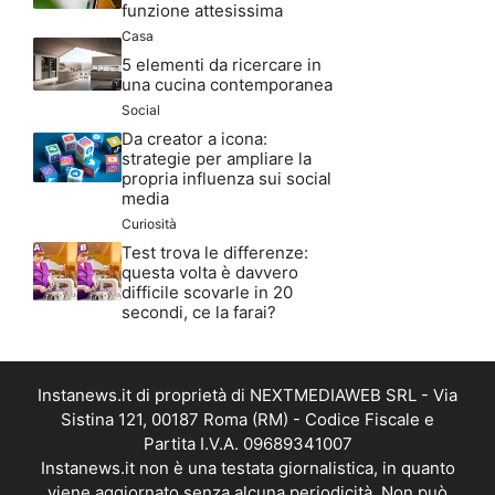
funzione attesissima
Casa
5 elementi da ricercare in
una cucina contemporanea
Social
Da creator a icona:
strategie per ampliare la
propria influenza sui social
media
Curiosità
Test trova le differenze:
questa volta è davvero
difficile scovarle in 20
secondi, ce la farai?
Instanews.it di proprietà di NEXTMEDIAWEB SRL - Via
Sistina 121, 00187 Roma (RM) - Codice Fiscale e
Partita I.V.A. 09689341007
Instanews.it non è una testata giornalistica, in quanto
viene aggiornato senza alcuna periodicità. Non può