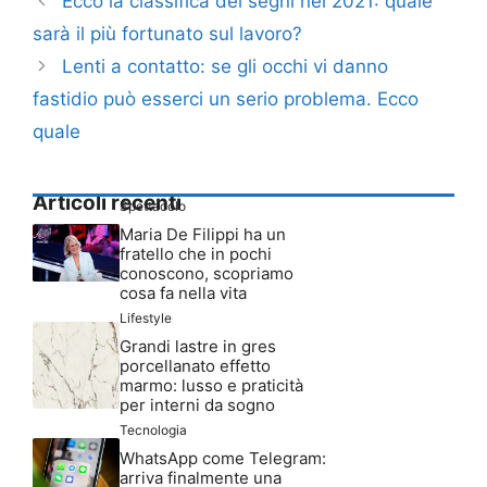
Ecco la classifica dei segni nel 2021: quale
sarà il più fortunato sul lavoro?
Lenti a contatto: se gli occhi vi danno
fastidio può esserci un serio problema. Ecco
quale
Articoli recenti
Spettacolo
Maria De Filippi ha un
fratello che in pochi
conoscono, scopriamo
cosa fa nella vita
Lifestyle
Grandi lastre in gres
porcellanato effetto
marmo: lusso e praticità
per interni da sogno
Tecnologia
WhatsApp come Telegram:
arriva finalmente una