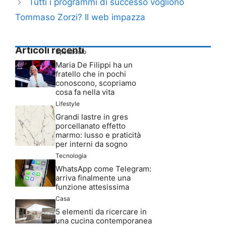
Tommaso Zorzi? Il web impazza
Articoli recenti
Spettacolo
Maria De Filippi ha un
fratello che in pochi
conoscono, scopriamo
cosa fa nella vita
Lifestyle
Grandi lastre in gres
porcellanato effetto
marmo: lusso e praticità
per interni da sogno
Tecnologia
WhatsApp come Telegram:
arriva finalmente una
funzione attesissima
Casa
5 elementi da ricercare in
una cucina contemporanea