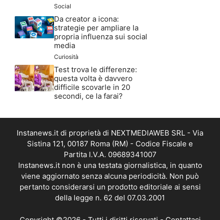
Social
Da creator a icona:
strategie per ampliare la
propria influenza sui social
media
Curiosità
Test trova le differenze:
questa volta è davvero
difficile scovarle in 20
secondi, ce la farai?
Instanews.it di proprietà di NEXTMEDIAWEB SRL - Via
Sistina 121, 00187 Roma (RM) - Codice Fiscale e
Partita I.V.A. 09689341007
Instanews.it non è una testata giornalistica, in quanto
viene aggiornato senza alcuna periodicità. Non può
pertanto considerarsi un prodotto editoriale ai sensi
della legge n. 62 del 07.03.2001
Copyright ©2026 - Tutti i diritti riservati -
Contattaci