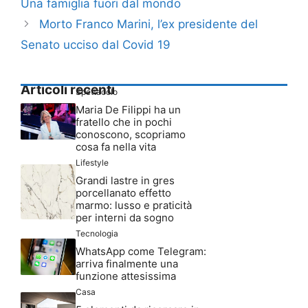
Una famiglia fuori dal mondo
Morto Franco Marini, l’ex presidente del
Senato ucciso dal Covid 19
Articoli recenti
Spettacolo
Maria De Filippi ha un
fratello che in pochi
conoscono, scopriamo
cosa fa nella vita
Lifestyle
Grandi lastre in gres
porcellanato effetto
marmo: lusso e praticità
per interni da sogno
Tecnologia
WhatsApp come Telegram:
arriva finalmente una
funzione attesissima
Casa