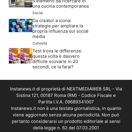
5 elementi da ricercare in
una cucina contemporanea
Social
Da creator a icona:
strategie per ampliare la
propria influenza sui social
media
Curiosità
Test trova le differenze:
questa volta è davvero
difficile scovarle in 20
secondi, ce la farai?
Instanews.it di proprietà di NEXTMEDIAWEB SRL - Via
Sistina 121, 00187 Roma (RM) - Codice Fiscale e
Partita I.V.A. 09689341007
Instanews.it non è una testata giornalistica, in quanto
viene aggiornato senza alcuna periodicità. Non può
pertanto considerarsi un prodotto editoriale ai sensi
della legge n. 62 del 07.03.2001