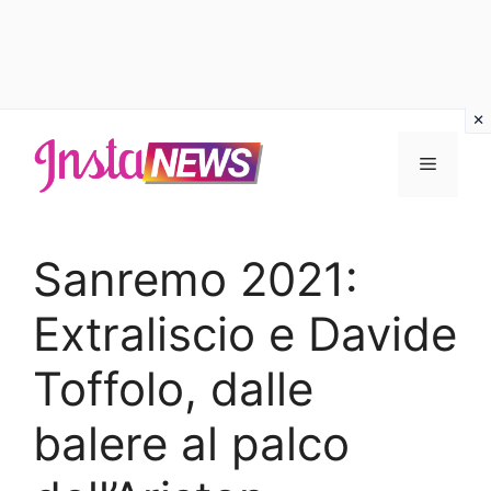
Vai
al
Menu
contenuto
Sanremo 2021:
Extraliscio e Davide
Toffolo, dalle
balere al palco