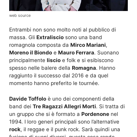
web source
Entrambi non sono molto noti al pubblico di
massa. Gli
Extraliscio
sono una band
romagnola composta da
Mirco Mariani
,
Moreno il Biondo
e
Mauro Ferrara
. Suonano
principalmente
liscio
e folk e si esibiscono
spesso nelle balere della
Romagna
. Hanno
raggiunto il successo dal 2016 e da quel
momento hanno preferito le tournée.
Davide Toffolo
è uno dei componenti della
band dei
Tre Ragazzi Allegri Morti
. Si tratta di
un gruppo che si è formato a
Pordenone
nel
1994. I loro generi principali sono l’alternative
rock
, il reggae e il punk rock. Sarà quindi una
fusione di suoni diversi, questa cosa rende