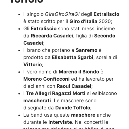
Il singolo
GiraGiroGiraGi
degli
Extraliscio
è stato scritto per il
Giro d’Italia
2020;
Gli
Extraliscio
sono stati messi insieme
da
Riccarda Casadei
, figlia di
Secondo
Casadei
;
Il brano che portano a
Sanremo
è
prodotto da
Elisabetta Sgarbi
, sorella di
Vittorio
;
Il vero nome di
Moreno il Biondo
è
Moreno
Conficconi
ed ha lavorato per
dieci anni con
Raoul Casadei
;
I
Tre Allegri Ragazzi Morti
si esibiscono
mascherati
. Le maschere sono
disegnate da
Davide Toffolo
;
La band usa queste
maschere
anche
durante le
interviste
. Nei concerti le