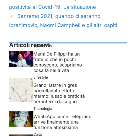
positività al Covid-19. La situazione
Sanremo 2021, quando ci saranno
Ibrahimovic, Naomi Campbell e gli altri ospiti
Articoli recenti
Spettacolo
Maria De Filippi ha un
fratello che in pochi
conoscono, scopriamo
cosa fa nella vita
Lifestyle
Grandi lastre in gres
porcellanato effetto
marmo: lusso e praticità
per interni da sogno
Tecnologia
WhatsApp come Telegram:
arriva finalmente una
funzione attesissima
Casa