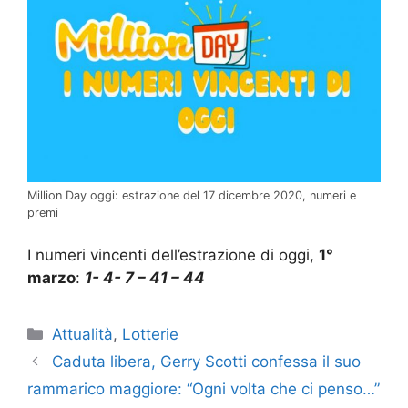
Million Day oggi: estrazione del 17 dicembre 2020, numeri e
premi
I numeri vincenti dell’estrazione di oggi,
1°
marzo
:
1- 4- 7 – 41 – 44
Categorie
Attualità
,
Lotterie
Caduta libera, Gerry Scotti confessa il suo
rammarico maggiore: “Ogni volta che ci penso…”