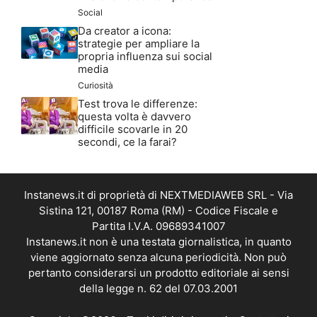
Social
Da creator a icona:
strategie per ampliare la
propria influenza sui social
media
Curiosità
Test trova le differenze:
questa volta è davvero
difficile scovarle in 20
secondi, ce la farai?
Instanews.it di proprietà di NEXTMEDIAWEB SRL - Via
Sistina 121, 00187 Roma (RM) - Codice Fiscale e
Partita I.V.A. 09689341007
Instanews.it non è una testata giornalistica, in quanto
viene aggiornato senza alcuna periodicità. Non può
pertanto considerarsi un prodotto editoriale ai sensi
della legge n. 62 del 07.03.2001