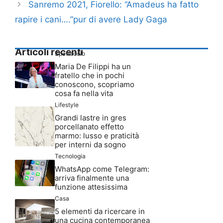
Sanremo 2021, Fiorello: “Amadeus ha fatto
rapire i cani….”pur di avere Lady Gaga
Articoli recenti
Spettacolo
Maria De Filippi ha un
fratello che in pochi
conoscono, scopriamo
cosa fa nella vita
Lifestyle
Grandi lastre in gres
porcellanato effetto
marmo: lusso e praticità
per interni da sogno
Tecnologia
WhatsApp come Telegram:
arriva finalmente una
funzione attesissima
Casa
5 elementi da ricercare in
una cucina contemporanea