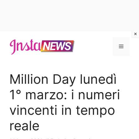
Vai
al
Menu
contenuto
Million Day lunedì
1° marzo: i numeri
vincenti in tempo
reale