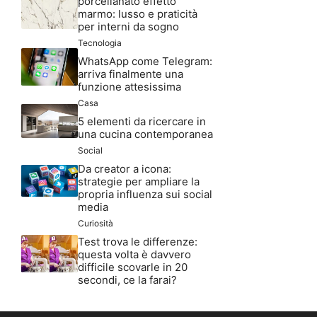
porcellanato effetto
marmo: lusso e praticità
per interni da sogno
Tecnologia
WhatsApp come Telegram:
arriva finalmente una
funzione attesissima
Casa
5 elementi da ricercare in
una cucina contemporanea
Social
Da creator a icona:
strategie per ampliare la
propria influenza sui social
media
Curiosità
Test trova le differenze:
questa volta è davvero
difficile scovarle in 20
secondi, ce la farai?