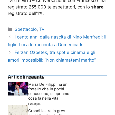
“Vizi e virtù – Conversazione con Francesco” ha
registrato 255.000 telespettatori, con lo
share
registrato dell’1%.
Categorie
Spettacolo
,
Tv
I cento anni dalla nascita di Nino Manfredi: il
figlio Luca lo racconta a Domenica In
Ferzan Özpetek, tra spot e cinema e gli
amori impossibili: “Non chiamatemi marito”
Articoli recenti
Spettacolo
Maria De Filippi ha un
fratello che in pochi
conoscono, scopriamo
cosa fa nella vita
Lifestyle
Grandi lastre in gres