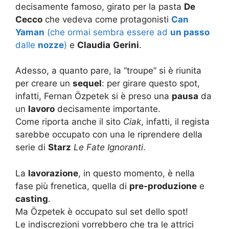
decisamente famoso, girato per la pasta
De
Cecco
che vedeva come protagonisti
Can
Yaman
(che ormai sembra essere ad
un passo
dalle
nozze
)
e
Claudia
Gerini
.
Adesso, a quanto pare, la “troupe” si è riunita
per creare un
sequel
: per girare questo spot,
infatti, Fernan Özpetek si è preso una
pausa
da
un
lavoro
decisamente importante.
Come riporta anche il sito
Ciak
, infatti, il regista
sarebbe occupato con una le riprendere della
serie di
Starz
Le Fate Ignoranti
.
La
lavorazione
, in questo momento, è nella
fase più frenetica, quella di
pre-produzione
e
casting
.
Ma Özpetek è occupato sul set dello spot!
Le indiscrezioni vorrebbero che tra le attrici