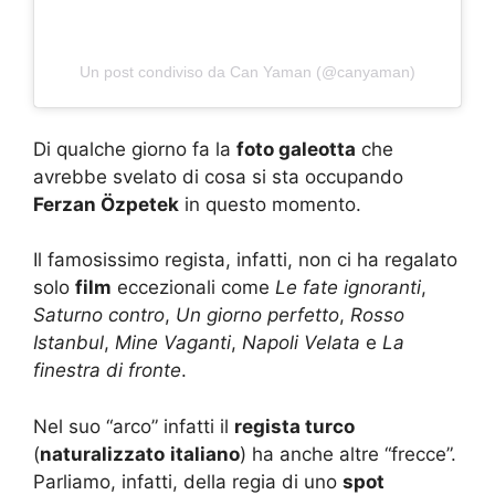
Un post condiviso da Can Yaman (@canyaman)
Di qualche giorno fa la
foto galeotta
che
avrebbe svelato di cosa si sta occupando
Ferzan Özpetek
in questo momento.
Il famosissimo regista, infatti, non ci ha regalato
solo
film
eccezionali come
Le fate ignoranti
,
Saturno contro
,
Un giorno perfetto
,
Rosso
Istanbul
,
Mine Vaganti
,
Napoli Velata
e
La
finestra di fronte
.
Nel suo “arco” infatti il
regista turco
(
naturalizzato
italiano
) ha anche altre “frecce”.
Parliamo, infatti, della regia di uno
spot