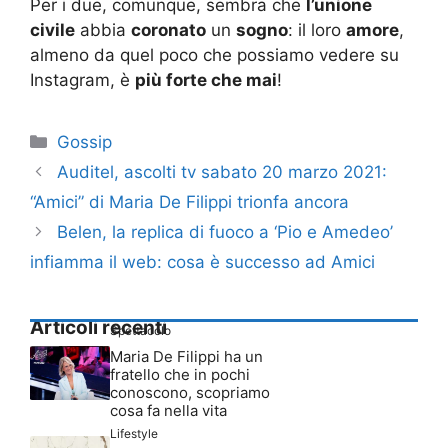
Per i due, comunque, sembra che
l’unione
civile
abbia
coronato
un
sogno
: il loro
amore
,
almeno da quel poco che possiamo vedere su
Instagram, è
più forte che mai
!
Categorie
Gossip
Auditel, ascolti tv sabato 20 marzo 2021:
“Amici” di Maria De Filippi trionfa ancora
Belen, la replica di fuoco a ‘Pio e Amedeo’
infiamma il web: cosa è successo ad Amici
Articoli recenti
Spettacolo
Maria De Filippi ha un
fratello che in pochi
conoscono, scopriamo
cosa fa nella vita
Lifestyle