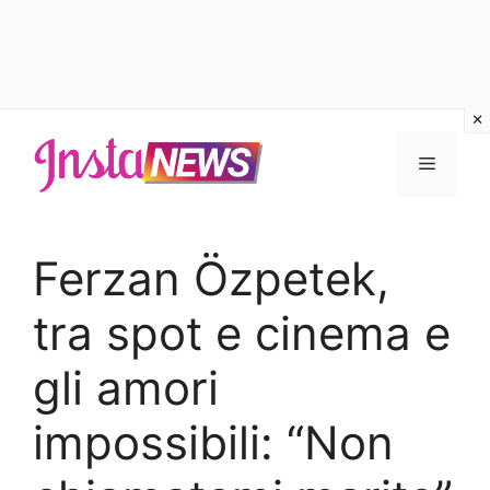
Vai
al
Menu
contenuto
Ferzan Özpetek,
tra spot e cinema e
gli amori
impossibili: “Non