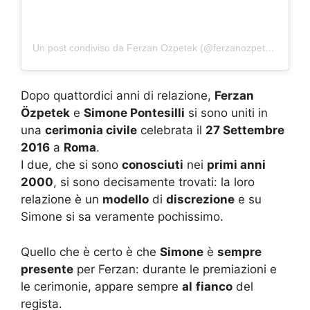
Un post condiviso da Ferzan Ozpetek (@ferzanozpetek)
Dopo quattordici anni di relazione,
Ferzan
Özpetek
e
Simone Pontesilli
si sono uniti in
una
cerimonia civile
celebrata il
27 Settembre
2016
a
Roma
.
I due, che si sono
conosciuti
nei
primi anni
2000
, si sono decisamente trovati: la loro
relazione è un
modello
di
discrezione
e su
Simone si sa veramente pochissimo.
Quello che è certo è che
Simone
è
sempre
presente
per Ferzan: durante le premiazioni e
le cerimonie, appare sempre
al
fianco
del
regista.