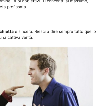
rmine i tuoi obbiettivi. Ti concentri al massimo,
eta prefissata.
chietta
e sincera. Riesci a dire sempre tutto quello
una cattiva verità.