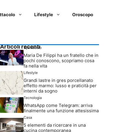
ttacolo
Lifestyle
Oroscopo
Articoli recenti
Spettacolo
Maria De Filippi ha un fratello che in
pochi conoscono, scopriamo cosa
fa nella vita
Lifestyle
Grandi lastre in gres porcellanato
effetto marmo: lusso e praticità per
interni da sogno
Tecnologia
WhatsApp come Telegram: arriva
finalmente una funzione attesissima
Casa
5 elementi da ricercare in una
cucina contemporanea