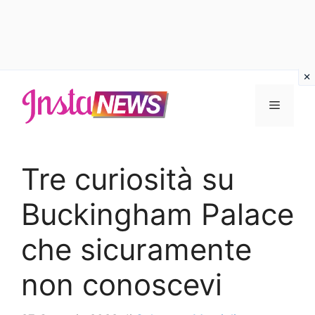
Vai
al
Menu
contenuto
Tre curiosità su
Buckingham Palace
che sicuramente
non conoscevi