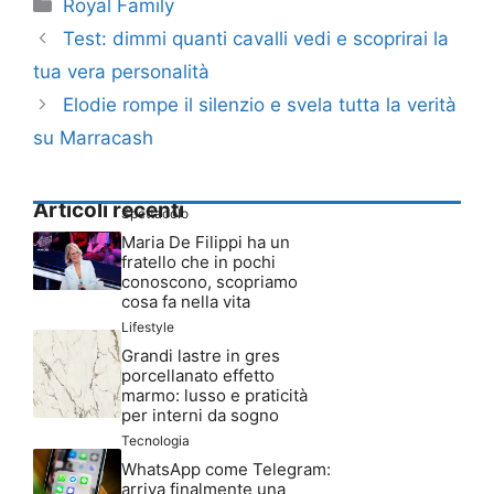
Categorie
Royal Family
Test: dimmi quanti cavalli vedi e scoprirai la
tua vera personalità
Elodie rompe il silenzio e svela tutta la verità
su Marracash
Articoli recenti
Spettacolo
Maria De Filippi ha un
fratello che in pochi
conoscono, scopriamo
cosa fa nella vita
Lifestyle
Grandi lastre in gres
porcellanato effetto
marmo: lusso e praticità
per interni da sogno
Tecnologia
WhatsApp come Telegram:
arriva finalmente una