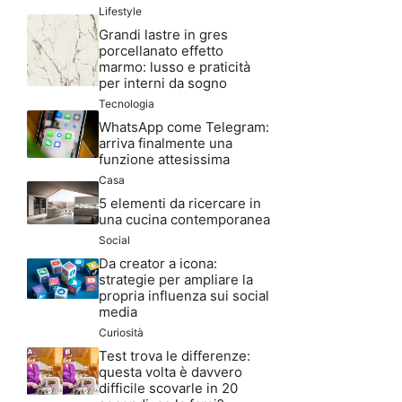
Lifestyle
Grandi lastre in gres
porcellanato effetto
marmo: lusso e praticità
per interni da sogno
Tecnologia
WhatsApp come Telegram:
arriva finalmente una
funzione attesissima
Casa
5 elementi da ricercare in
una cucina contemporanea
Social
Da creator a icona:
strategie per ampliare la
propria influenza sui social
media
Curiosità
Test trova le differenze:
questa volta è davvero
difficile scovarle in 20