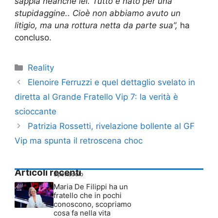
sappia neanche lei. Tutto è nato per una
stupidaggine.. Cioè non abbiamo avuto un
litigio, ma una rottura netta da parte sua”,
ha
concluso.
Categorie
Reality
Elenoire Ferruzzi e quel dettaglio svelato in
diretta al Grande Fratello Vip 7: la verità è
scioccante
Patrizia Rossetti, rivelazione bollente al GF
Vip ma spunta il retroscena choc
Articoli recenti
Spettacolo
Maria De Filippi ha un
fratello che in pochi
conoscono, scopriamo
cosa fa nella vita