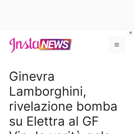
Vai
al
Menu
contenuto
Ginevra
Lamborghini,
rivelazione bomba
su Elettra al GF