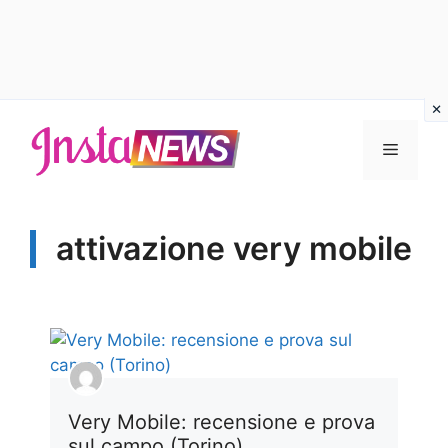
Vai
al
Menu
contenuto
attivazione very mobile
Very Mobile: recensione e prova
sul campo (Torino)