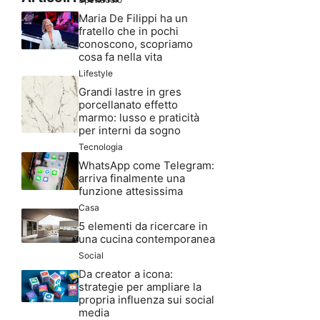
Maria De Filippi ha un
fratello che in pochi
conoscono, scopriamo
cosa fa nella vita
Lifestyle
Grandi lastre in gres
porcellanato effetto
marmo: lusso e praticità
per interni da sogno
Tecnologia
WhatsApp come Telegram:
arriva finalmente una
funzione attesissima
Casa
5 elementi da ricercare in
una cucina contemporanea
Social
Da creator a icona:
strategie per ampliare la
propria influenza sui social
media