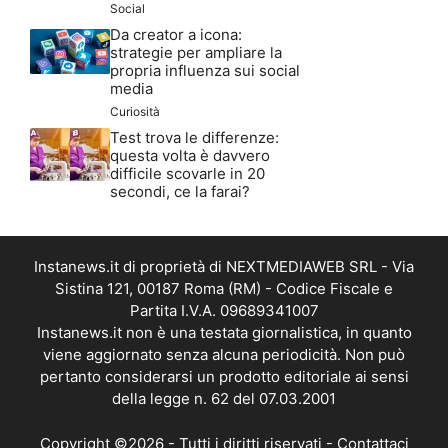
Social
Da creator a icona:
strategie per ampliare la
propria influenza sui social
media
Curiosità
Test trova le differenze:
questa volta è davvero
difficile scovarle in 20
secondi, ce la farai?
Instanews.it di proprietà di NEXTMEDIAWEB SRL - Via
Sistina 121, 00187 Roma (RM) - Codice Fiscale e
Partita I.V.A. 09689341007
Instanews.it non è una testata giornalistica, in quanto
viene aggiornato senza alcuna periodicità. Non può
pertanto considerarsi un prodotto editoriale ai sensi
della legge n. 62 del 07.03.2001
Copyright ©2026 - Tutti i diritti riservati -
Contattaci