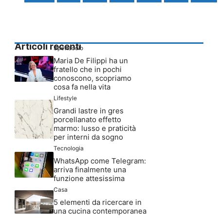
Articoli recenti
Spettacolo
Maria De Filippi ha un
fratello che in pochi
conoscono, scopriamo
cosa fa nella vita
Lifestyle
Grandi lastre in gres
porcellanato effetto
marmo: lusso e praticità
per interni da sogno
Tecnologia
WhatsApp come Telegram:
arriva finalmente una
funzione attesissima
Casa
5 elementi da ricercare in
una cucina contemporanea