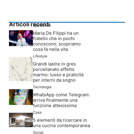
Articoli recenti
Spettacolo
Maria De Filippi ha un
fratello che in pochi
conoscono, scopriamo
cosa fa nella vita
Lifestyle
Grandi lastre in gres
porcellanato effetto
marmo: lusso e praticità
per interni da sogno
Tecnologia
WhatsApp come Telegram:
arriva finalmente una
funzione attesissima
Casa
5 elementi da ricercare in
una cucina contemporanea
Social