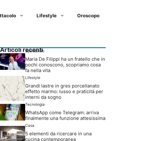
ttacolo
Lifestyle
Oroscopo
Articoli recenti
Spettacolo
Maria De Filippi ha un fratello che in
pochi conoscono, scopriamo cosa
fa nella vita
Lifestyle
Grandi lastre in gres porcellanato
effetto marmo: lusso e praticità per
interni da sogno
Tecnologia
WhatsApp come Telegram: arriva
finalmente una funzione attesissima
Casa
5 elementi da ricercare in una
cucina contemporanea