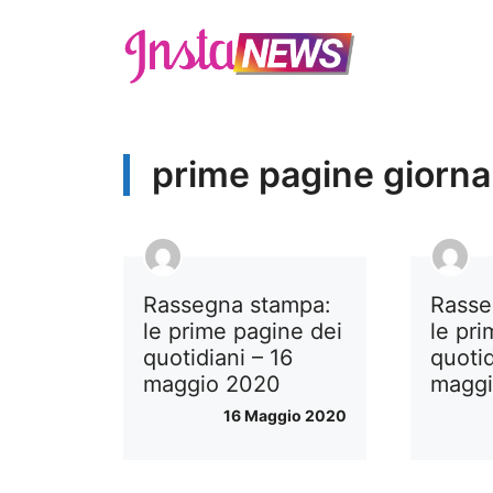
Vai
al
contenuto
prime pagine giornal
Rassegna stampa:
Rasse
le prime pagine dei
le pr
quotidiani – 16
quotid
maggio 2020
magg
16 Maggio 2020