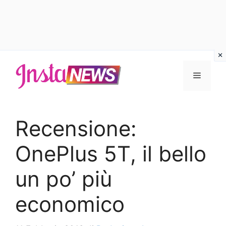
Vai
al
Menu
contenuto
Recensione:
OnePlus 5T, il bello
un po’ più
economico