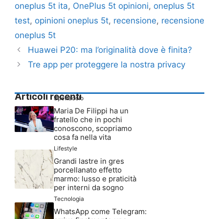
oneplus 5t ita
,
OnePlus 5t opinioni
,
oneplus 5t
test
,
opinioni oneplus 5t
,
recensione
,
recensione
oneplus 5t
Huawei P20: ma l’originalità dove è finita?
Tre app per proteggere la nostra privacy
Articoli recenti
Spettacolo
Maria De Filippi ha un
fratello che in pochi
conoscono, scopriamo
cosa fa nella vita
Lifestyle
Grandi lastre in gres
porcellanato effetto
marmo: lusso e praticità
per interni da sogno
Tecnologia
WhatsApp come Telegram: