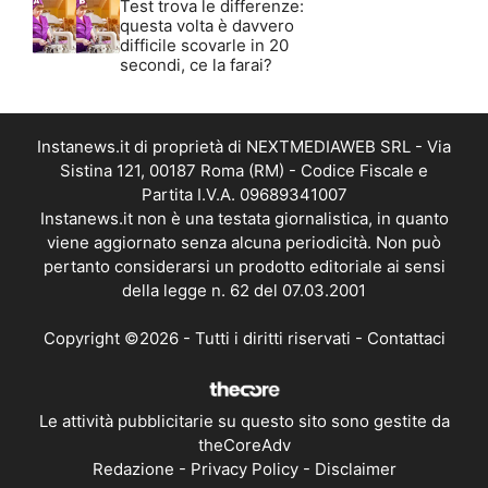
Test trova le differenze:
questa volta è davvero
difficile scovarle in 20
secondi, ce la farai?
Instanews.it di proprietà di NEXTMEDIAWEB SRL - Via
Sistina 121, 00187 Roma (RM) - Codice Fiscale e
Partita I.V.A. 09689341007
Instanews.it non è una testata giornalistica, in quanto
viene aggiornato senza alcuna periodicità. Non può
pertanto considerarsi un prodotto editoriale ai sensi
della legge n. 62 del 07.03.2001
Copyright ©2026 - Tutti i diritti riservati -
Contattaci
Le attività pubblicitarie su questo sito sono gestite da
theCoreAdv
Redazione
-
Privacy Policy
-
Disclaimer