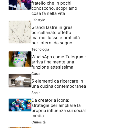
fratello che in pochi
conoscono, scopriamo
cosa fa nella vita
Lifestyle
Grandi lastre in gres
porcellanato effetto
marmo: lusso e praticità
per interni da sogno
Tecnologia
WhatsApp come Telegram:
arriva finalmente una
funzione attesissima
Casa
5 elementi da ricercare in
una cucina contemporanea
Social
Da creator a icona:
strategie per ampliare la
propria influenza sui social
media
Curiosità