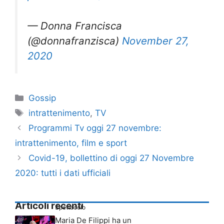
— Donna Francisca
(@donnafranzisca)
November 27,
2020
Categorie
Gossip
Tag
intrattenimento
,
TV
Programmi Tv oggi 27 novembre:
intrattenimento, film e sport
Covid-19, bollettino di oggi 27 Novembre
2020: tutti i dati ufficiali
Articoli recenti
Spettacolo
Maria De Filippi ha un