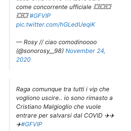
come concorrente ufficiale 💥💥💥
💥💥
#GFVIP
pic.twitter.com/hGLedUeqiK
— Rosy // ciao comodinoooo
(@sonorosy__98)
November 24,
2020
Raga comunque tra tutti i vip che
vogliono uscire.. io sono rimasto a
Cristiano Malgioglio che vuole
entrare per salvarsi dal COVID ✈️✈️
✈️
#GFVIP