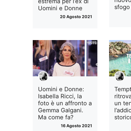
nuovo
estrema per l’ex di
sfogo 
Uomini e Donne
20 Agosto 2021
Tempt
Uomini e Donne:
ritrov
Isabella Ricci, la
un te
foto è un affronto a
l’addi
Gemma Galgani.
storic
Ma come fa?
16 Agosto 2021