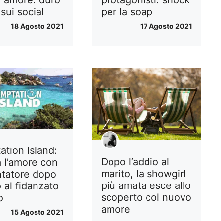
protagonisti: shock
 amore: duro
per la soap
sui social
17 Agosto 2021
18 Agosto 2021
ation Island:
Dopo l’addio al
a l’amore con
marito, la showgirl
ntatore dopo
più amata esce allo
o al fidanzato
scoperto col nuovo
o
amore
15 Agosto 2021