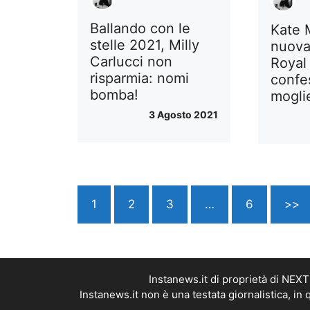
Ballando con le
Kate 
stelle 2021, Milly
nuova
Carlucci non
Royal 
risparmia: nomi
confes
bomba!
moglie
3 Agosto 2021
1
2
3
…
6
>>
Instanews.it di proprietà di NEX
Instanews.it non è una testata giornalistica, i