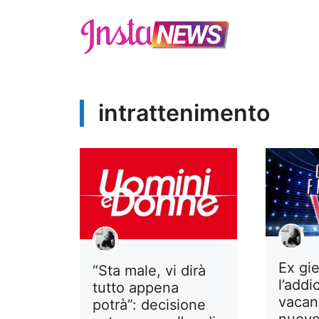
Vai
al
contenuto
intrattenimento
Ex gie
“Sta male, vi dirà
l’addi
tutto appena
vacan
potrà”: decisione