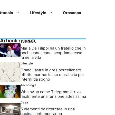
ttacolo
Lifestyle
Oroscopo
Articoli recenti
Spettacolo
Maria De Filippi ha un fratello che in
pochi conoscono, scopriamo cosa
fa nella vita
Lifestyle
Grandi lastre in gres porcellanato
effetto marmo: lusso e praticità per
interni da sogno
Tecnologia
WhatsApp come Telegram: arriva
finalmente una funzione attesissima
Casa
5 elementi da ricercare in una
cucina contemporanea