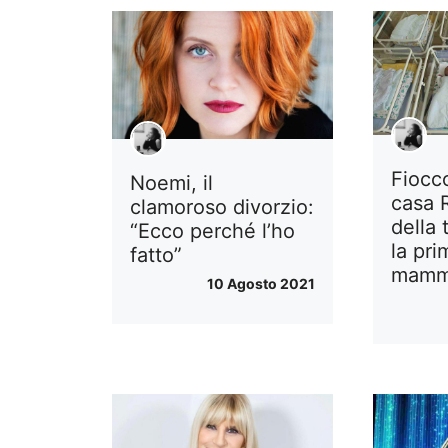
Fiocc
Noemi, il
casa R
clamoroso divorzio:
della 
“Ecco perché l’ho
la pri
fatto”
mam
10 Agosto 2021