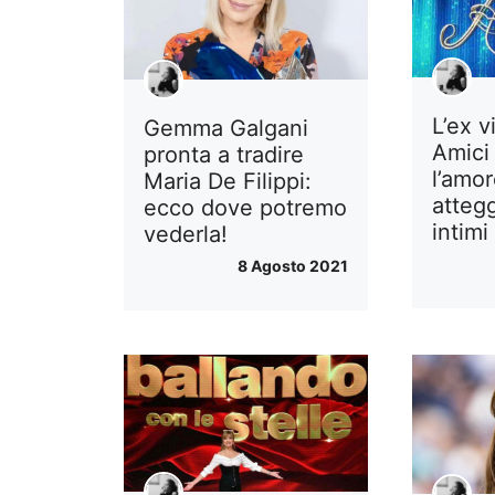
L’ex v
Gemma Galgani
Amici 
pronta a tradire
l’amor
Maria De Filippi:
atteg
ecco dove potremo
intimi
vederla!
8 Agosto 2021