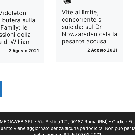
Vite al limite,
Middleton
concorrente si
 bufera sulla
suicida: sul Dr.
Family: le
Nowzaradan cala la
sioni della
pesante accusa
 di William
2 Agosto 2021
3 Agosto 2021
TMEDIAWEB SRL - Via Sistina 121, 00187 Roma (RM) - Codice Fis
n quanto viene aggiornato senza alcuna periodicità. Non può perta
della legge n. 62 del 07.03.2001