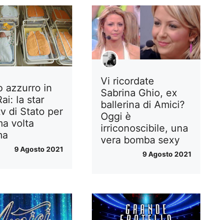
Vi ricordate
o azzurro in
Sabrina Ghio, ex
ai: la star
ballerina di Amici?
tv di Stato per
Oggi è
ma volta
irriconoscibile, una
ma
vera bomba sexy
9 Agosto 2021
9 Agosto 2021