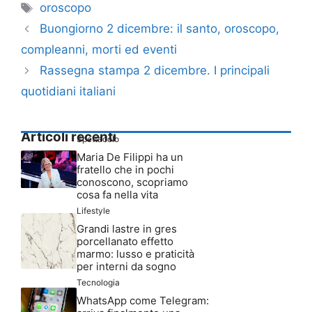
Tag
oroscopo
Buongiorno 2 dicembre: il santo, oroscopo,
compleanni, morti ed eventi
Rassegna stampa 2 dicembre. I principali
quotidiani italiani
Articoli recenti
Spettacolo
Maria De Filippi ha un
fratello che in pochi
conoscono, scopriamo
cosa fa nella vita
Lifestyle
Grandi lastre in gres
porcellanato effetto
marmo: lusso e praticità
per interni da sogno
Tecnologia
WhatsApp come Telegram: