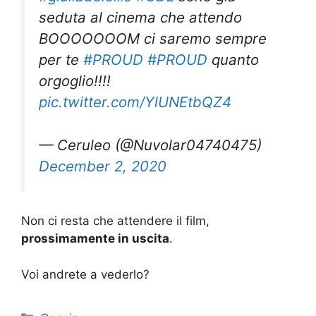
seduta al cinema che attendo
BOOOOOOOM ci saremo sempre
per te
#PROUD
#PROUD
quanto
orgoglio!!!!
pic.twitter.com/YlUNEtbQZ4
— Ceruleo (@Nuvolar04740475)
December 2, 2020
Non ci resta che attendere il film,
prossimamente in uscita
.
Voi andrete a vederlo?
Categorie