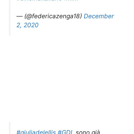
— (@federicazenga18)
December
2, 2020
#giuliadelellis
#GDL
sono già