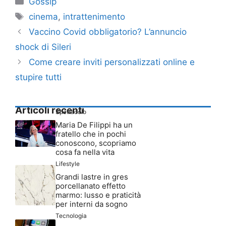
Gossip
Tag
cinema
,
intrattenimento
Vaccino Covid obbligatorio? L’annuncio
shock di Sileri
Come creare inviti personalizzati online e
stupire tutti
Articoli recenti
Spettacolo
Maria De Filippi ha un
fratello che in pochi
conoscono, scopriamo
cosa fa nella vita
Lifestyle
Grandi lastre in gres
porcellanato effetto
marmo: lusso e praticità
per interni da sogno
Tecnologia