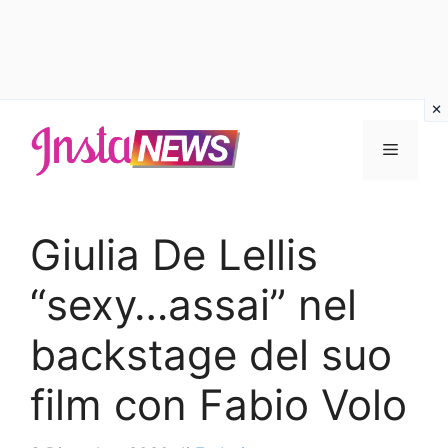
Vai
al
Menu
contenuto
Giulia De Lellis
“sexy…assai” nel
backstage del suo
film con Fabio Volo