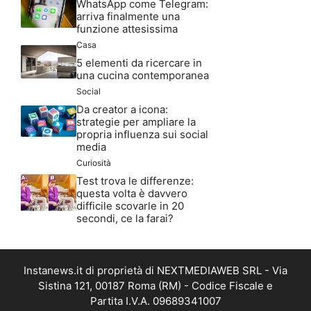
WhatsApp come Telegram:
arriva finalmente una
funzione attesissima
Casa
5 elementi da ricercare in
una cucina contemporanea
Social
Da creator a icona:
strategie per ampliare la
propria influenza sui social
media
Curiosità
Test trova le differenze:
questa volta è davvero
difficile scovarle in 20
secondi, ce la farai?
Instanews.it di proprietà di NEXTMEDIAWEB SRL - Via
Sistina 121, 00187 Roma (RM) - Codice Fiscale e
Partita I.V.A. 09689341007