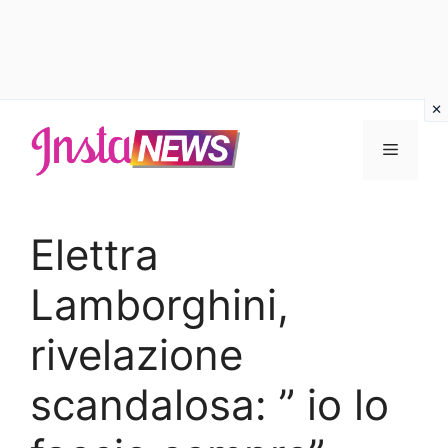
Vai
al
Menu
contenuto
Elettra
Lamborghini,
rivelazione
scandalosa: ” io lo