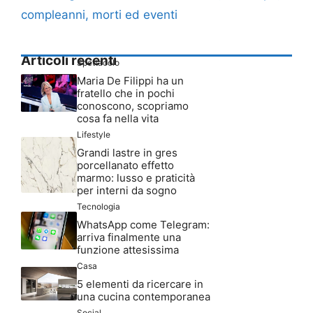
compleanni, morti ed eventi
Articoli recenti
Spettacolo
Maria De Filippi ha un
fratello che in pochi
conoscono, scopriamo
cosa fa nella vita
Lifestyle
Grandi lastre in gres
porcellanato effetto
marmo: lusso e praticità
per interni da sogno
Tecnologia
WhatsApp come Telegram:
arriva finalmente una
funzione attesissima
Casa
5 elementi da ricercare in
una cucina contemporanea
Social