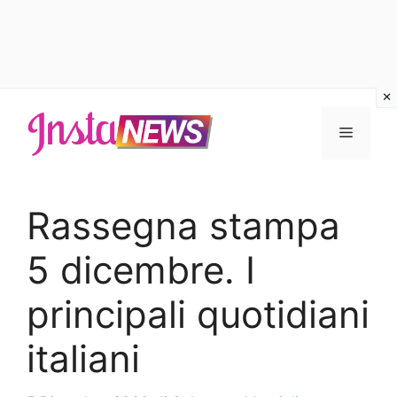
Vai
al
Menu
contenuto
Rassegna stampa
5 dicembre. I
principali quotidiani
italiani