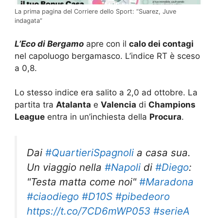
La prima pagina del Corriere dello Sport: “Suarez, Juve
indagata”
L’Eco di Bergamo
apre con il
calo dei contagi
nel capoluogo bergamasco. L’indice RT è sceso
a 0,8.
Lo stesso indice era salito a 2,0 ad ottobre. La
partita tra
Atalanta
e
Valencia
di
Champions
League
entra in un’inchiesta della
Procura
.
Dai
#QuartieriSpagnoli
a casa sua.
Un viaggio nella
#Napoli
di
#Diego
:
"Testa matta come noi"
#Maradona
#ciaodiego
#D10S
#pibedeoro
https://t.co/7CD6mWP053
#serieA