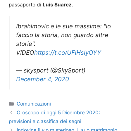
passaporto di
Luis Suarez
.
Ibrahimovic e le sue massime: "Io
faccio la storia, non guardo altre
storie".
VIDEO
https://t.co/UFIHslyOYY
— skysport (@SkySport)
December 4, 2020
Categorie
Comunicazioni
Oroscopo di oggi 5 Dicembre 2020:
previsioni e classifica dei segni
Indovina il vip misterioso. Il suo matrimonio