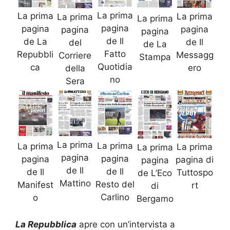
La prima
La prima
La prima
La prima
La prima
pagina
pagina
pagina
pagina
pagina
de Il
de La
de Il
del
de La
Fatto
Repubbli
Messagg
Corriere
Stampa
Quotidia
ca
ero
della
no
Sera
La prima
La prima
La prima
La prima
La prima
pagina
pagina
pagina
pagina di
pagina
de Il
de Il
de Il
Tuttospo
de L’Eco
Mattino
Resto del
Manifest
rt
di
Carlino
o
Bergamo
La Repubblica
apre con un’intervista a