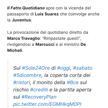
Il Fatto Quotidiano
apre con la vicenda del
passaporto di
Luis Suarez
che coinvolge anche
la
Juventus
.
La provocazione del quotidiano diretto da
Marco Travaglio
:
“Rimpastate questi”
,
rivolgendosi a
Marcucci
e al ministro
De
Micheli
.
Sul
#Sole24Ore
di
#oggi
,
#sabato
#5dicembre
, la coperta corta dei
#ristori
, il monito della
#Bce
sul
rischio
#crediti
e la partita aperta
sul
#RecoveryPlan
pic.twitter.com/EGMHkqM0PI