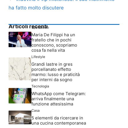
ha fatto molto discutere
Articoli recenti
Spettacolo
Maria De Filippi ha un
fratello che in pochi
conoscono, scopriamo
cosa fa nella vita
Lifestyle
Grandi lastre in gres
porcellanato effetto
marmo: lusso e praticità
per interni da sogno
Tecnologia
WhatsApp come Telegram:
arriva finalmente una
funzione attesissima
Casa
5 elementi da ricercare in
una cucina contemporanea