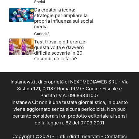
Social
Da creator a icona:
strategie per ampliare la
propria influenza sui social
media
Curiosità
Test trova le differenze:
questa volta è davvero
difficile scovarle in 20
secondi, ce la farai?
Instanews.it di proprietà di NEXTMEDIAWEB SRL - Via
Sistina 121, 00187 Roma (RM) - Codice Fiscale e
Partita I.V.A. 09689341007
Instanews.it non è una testata giornalistica, in quanto
viene aggiornato senza alcuna periodicità. Non può
pertanto considerarsi un prodotto editoriale ai sensi
della legge n. 62 del 07.03.2001
Copyright ©2026 - Tutti i diritti riservati -
Contattaci