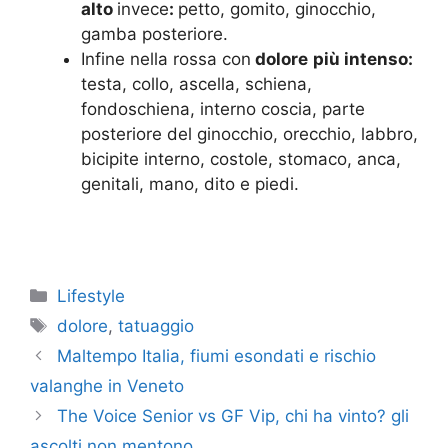
alto
invece
:
petto, gomito, ginocchio,
gamba posteriore.
Infine nella rossa con
dolore
più intenso:
testa, collo, ascella, schiena,
fondoschiena, interno coscia, parte
posteriore del ginocchio, orecchio, labbro,
bicipite interno, costole, stomaco, anca,
genitali, mano, dito e piedi.
Categorie
Lifestyle
Tag
dolore
,
tatuaggio
Maltempo Italia, fiumi esondati e rischio
valanghe in Veneto
The Voice Senior vs GF Vip, chi ha vinto? gli
ascolti non mentono